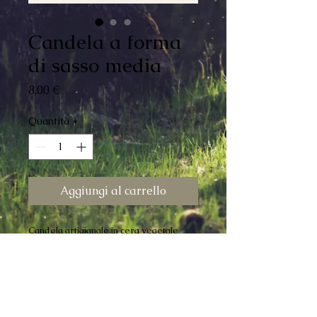
Candela a forma
di sasso media
Prezzo
8,00 €
Quantità
*
Aggiungi al carrello
Candela artigianale in cera vegetale
realizzata a mano, ogni pezzo è
leggermente diverso nei toni del grigio,
indice della sua artigianalità. La candela
media ha una misura di circa 9 cm di
larghezza. Può essere utilizzata come