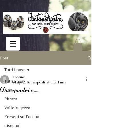
Post
Tutti i post
Federica
Tutti i post
24 apr 2016
Tempo di lettura: 1 min
Due quadri o.....
Arte
Pittura
Valle Vigezzo
Presepi sull'acqua
disegno