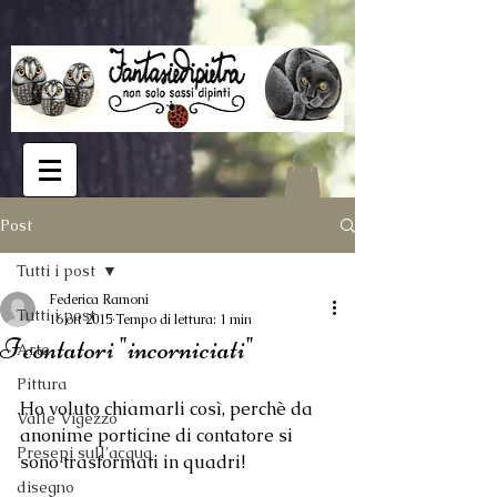
Post
Tutti i post
Federica Ramoni
Tutti i post
16 ott 2015
Tempo di lettura: 1 min
I contatori "incorniciati"
Arte
Pittura
Ho voluto chiamarli così, perchè da 
Valle Vigezzo
anonime porticine di contatore si 
Presepi sull'acqua
sono trasformati in quadri!  
disegno