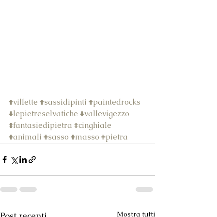
#villette
#sassidipinti
#paintedrocks
#lepietreselvatiche
#vallevigezzo
#fantasiedipietra
#cinghiale
#animali
#sasso
#masso
#pietra
Mostra tutti
Post recenti